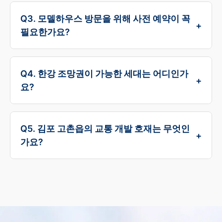
네, 한강 리버프론트 푸르지오 분양가는 상한제
정확한 청약 일정과 자격 요건을 실시간으로 안
가 적용되어 인근 단지 대비 합리적인 가격으로
Q3. 모델하우스 방문을 위해 사전 예약이 꼭
내받으실 수 있습니다.
+
책정될 예정입니다. 내 집 마련을 고려하는 실수
필요한가요?
요자에게 가격 부담을 낮춘 좋은 기회가 될 것입
원활한 관람과 체계적인 상담을 위해 100% 사전
니다.
예약제로 운영됩니다. 혼잡을 방지하고 고객님께
Q4. 한강 조망권이 가능한 세대는 어디인가
+
최적화된 상담 환경을 제공하기 위함이오니, 방
요?
문 전 반드시 홈페이지 예약을 완료해 주시기 바
한강 리버프론트 푸르지오는 한강 라인에 위치한
랍니다.
단지로, 설계상 일부 세대에서 탁 트인 한강 영구
Q5. 김포 고촌읍의 교통 개발 호재는 무엇인
+
조망권을 확보했습니다. 구체적인 조망 정보는
가요?
모델하우스 내 단지 배치도와 동호수 안내도를
가장 큰 호재는 서울 지하철 5호선 연장(예타 통
통해 상세히 확인하실 수 있습니다.
과)이며, 인천 2호선 계획도 포함되어 있습니다.
또한 김포한강로와 올림픽대로를 통해 서울 강남
및 여의도까지 30분대 진입이 가능하여 신속한