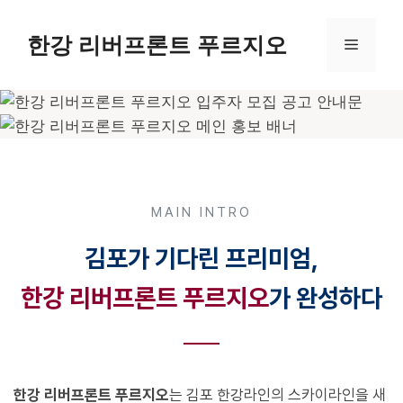
컨
텐
한강 리버프론트 푸르지오
메
츠
로
뉴
건
너
뛰
기
MAIN INTRO
김포가 기다린 프리미엄,
한강 리버프론트 푸르지오
가 완성하다
한강 리버프론트 푸르지오
는 김포 한강라인의 스카이라인을 새